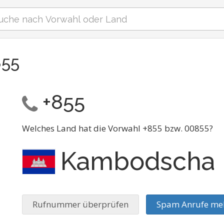
855
+855
Welches Land hat die Vorwahl +855 bzw. 00855?
Kambodscha
Rufnummer überprüfen
Spam Anrufe me