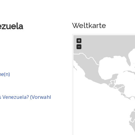
Weltkarte
zuela
+
−
e(n)
 Venezuela? (Vorwahl