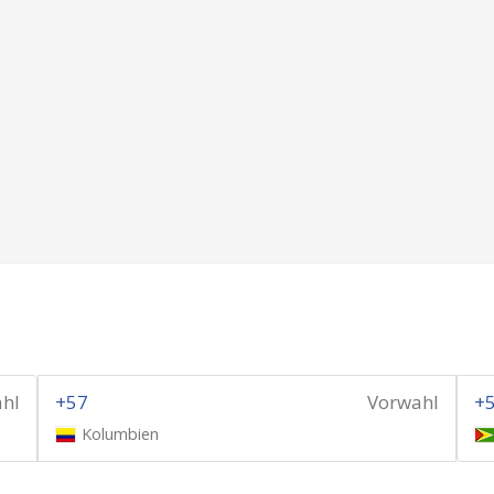
hl
+57
Vorwahl
+
Kolumbien