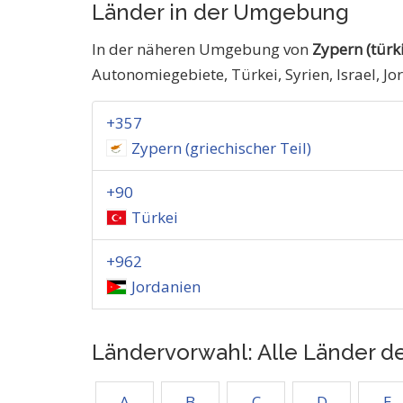
Länder in der Umgebung
In der näheren Umgebung von
Zypern (türki
Autonomiegebiete, Türkei, Syrien, Israel, Jo
+357
Zypern (griechischer Teil)
+90
Türkei
+962
Jordanien
Ländervorwahl: Alle Länder d
A
B
C
D
E