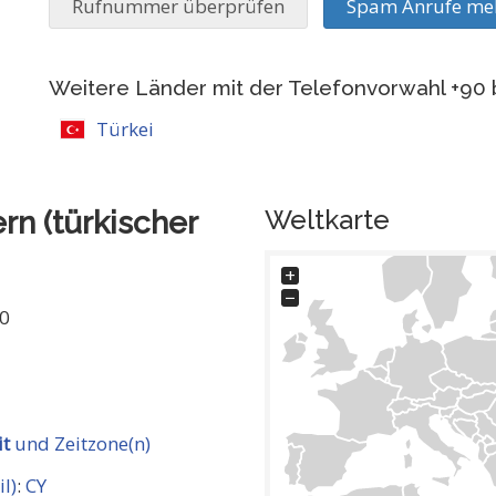
Rufnummer überprüfen
Spam Anrufe me
Weitere Länder mit der Telefonvorwahl +90
Türkei
Weltkarte
rn (türkischer
+
−
90
it
und Zeitzone(n)
l)
:
CY