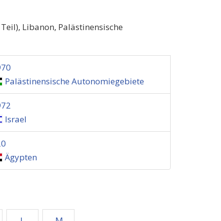
Teil), Libanon, Palästinensische
970
Palästinensische Autonomiegebiete
972
Israel
20
Ägypten
L
M