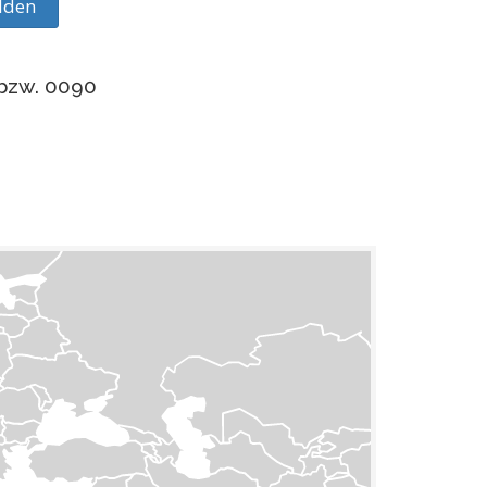
lden
 bzw. 0090