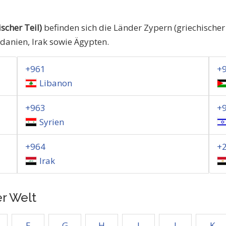
scher Teil)
befinden sich die Länder Zypern (griechischer 
rdanien, Irak sowie Ägypten.
+961
+
Libanon
+963
+
Syrien
+964
+
Irak
er Welt
F
G
H
I
J
K