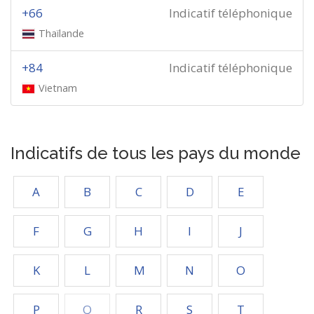
+66
Indicatif téléphonique
Thaïlande
+84
Indicatif téléphonique
Vietnam
Indicatifs de tous les pays du monde
A
B
C
D
E
F
G
H
I
J
K
L
M
N
O
P
Q
R
S
T