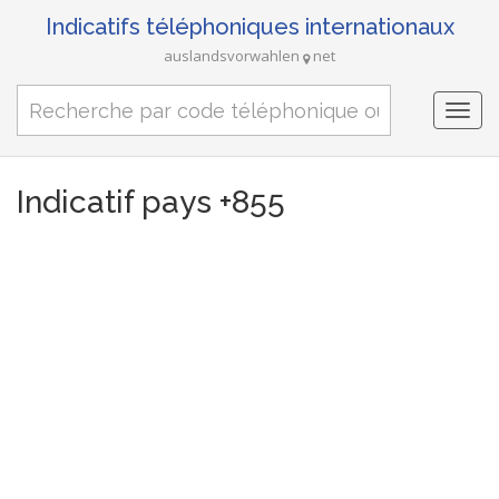
Indicatifs téléphoniques internationaux
auslandsvorwahlen
net
Togg
navi
Indicatif pays +855