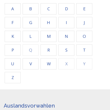
A
B
C
D
E
F
G
H
I
J
K
L
M
N
O
P
Q
R
S
T
U
V
W
X
Y
Z
Auslandsvorwahlen