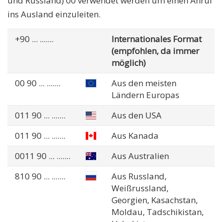
und Russland) 00 verwendet werden um einen Anruf
ins Ausland einzuleiten.
+90
... .......
Internationales Format
(empfohlen, da immer
möglich)
00 90
... .......
Aus den meisten
Ländern Europas
011 90
... .......
Aus den USA
011 90
... .......
Aus Kanada
0011 90
... .......
Aus Australien
810 90
... .......
Aus Russland,
Weißrussland,
Georgien, Kasachstan,
Moldau, Tadschikistan,