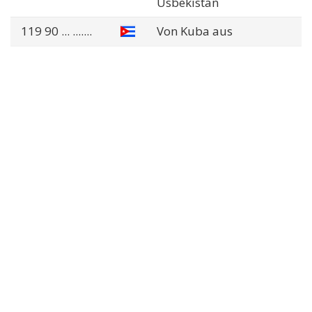
Usbekistan
119 90
... .......
Von Kuba aus