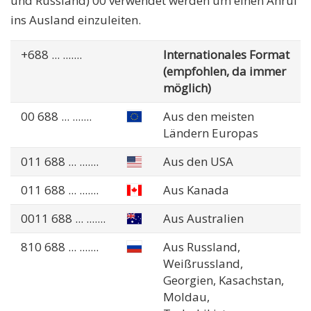
und Russland) 00 verwendet werden um einen Anruf
ins Ausland einzuleiten.
+688
... .......
Internationales Format
(empfohlen, da immer
möglich)
00 688
... .......
Aus den meisten
Ländern Europas
011 688
... .......
Aus den USA
011 688
... .......
Aus Kanada
0011 688
... .......
Aus Australien
810 688
... .......
Aus Russland,
Weißrussland,
Georgien, Kasachstan,
Moldau,