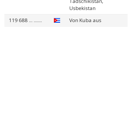
Tadschikistan,
Usbekistan
119 688
... .......
Von Kuba aus