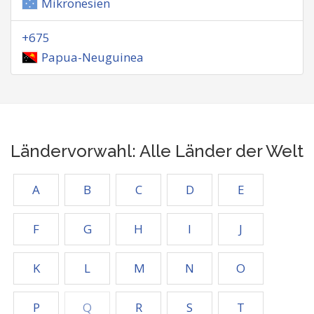
Mikronesien
+675
Papua-Neuguinea
Ländervorwahl: Alle Länder der Welt
A
B
C
D
E
F
G
H
I
J
K
L
M
N
O
P
Q
R
S
T