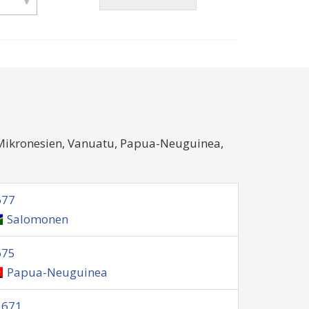
 Mikronesien, Vanuatu, Papua-Neuguinea,
677
Salomonen
675
Papua-Neuguinea
1671