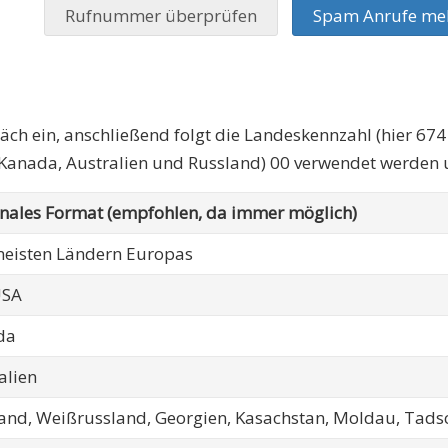
Rufnummer überprüfen
Spam Anrufe me
räch ein, anschließend folgt die Landeskennzahl (hier 674
 Kanada, Australien und Russland) 00 verwendet werden u
onales Format (empfohlen, da immer möglich)
eisten Ländern Europas
USA
da
alien
and, Weißrussland, Georgien, Kasachstan, Moldau, Tadsc