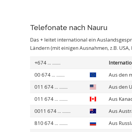
Telefonate nach Nauru
Das + leitet international ein Auslandsgesp
Ländern (mit einigen Ausnahmen, z.B. USA,
+674
... .......
Internati
00 674
... .......
Aus den m
011 674
... .......
Aus den 
011 674
... .......
Aus Kana
0011 674
... .......
Aus Austr
810 674
... .......
Aus Russl