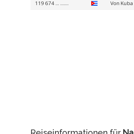
119 674
... .......
Von Kuba
Reiseinformationen für
Na