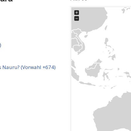
+
−
)
 Nauru? (Vorwahl +674)