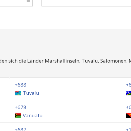
den sich die Länder Marshallinseln, Tuvalu, Salomonen,
+688
+
Tuvalu
+678
+
Vanuatu
+687
+