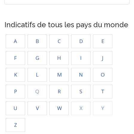
Indicatifs de tous les pays du monde
A
B
C
D
E
F
G
H
I
J
K
L
M
N
O
P
Q
R
S
T
U
V
W
X
Y
Z