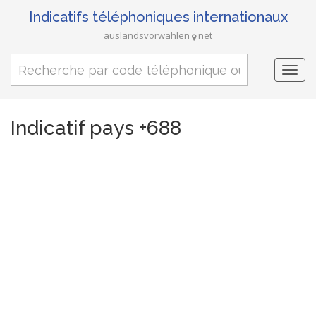
Indicatifs téléphoniques internationaux
auslandsvorwahlen
net
Togg
navi
Indicatif pays +688