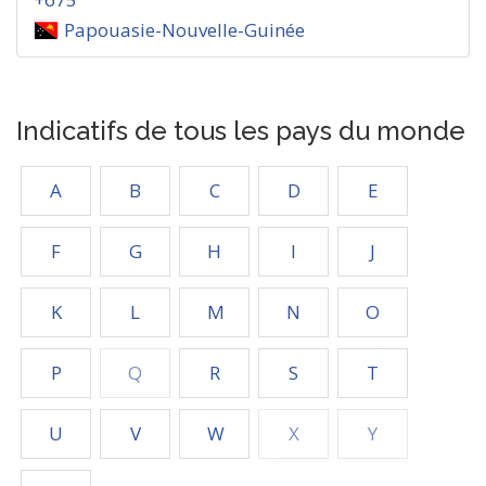
Papouasie-Nouvelle-Guinée
Indicatifs de tous les pays du monde
A
B
C
D
E
F
G
H
I
J
K
L
M
N
O
P
Q
R
S
T
U
V
W
X
Y