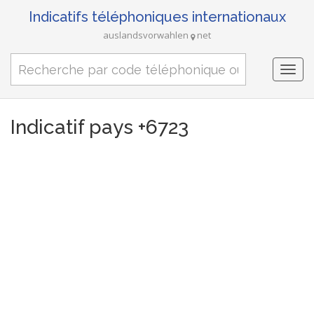
Indicatifs téléphoniques internationaux
auslandsvorwahlen
net
Togg
navi
Indicatif pays +6723