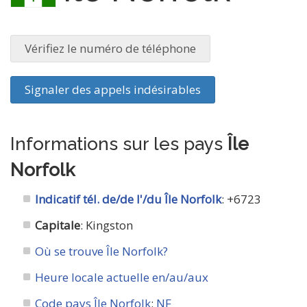
Vérifiez le numéro de téléphone
Signaler des appels indésirables
Informations sur les pays
Île
Norfolk
Indicatif tél. de/de l'/du Île Norfolk
: +6723
Capitale
: Kingston
Où se trouve Île Norfolk?
Heure locale actuelle en/au/aux
Code pays Île Norfolk
:
NF