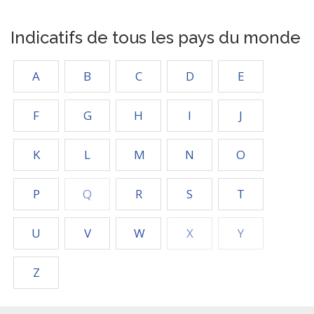
Indicatifs de tous les pays du monde
A
B
C
D
E
F
G
H
I
J
K
L
M
N
O
P
Q
R
S
T
U
V
W
X
Y
Z