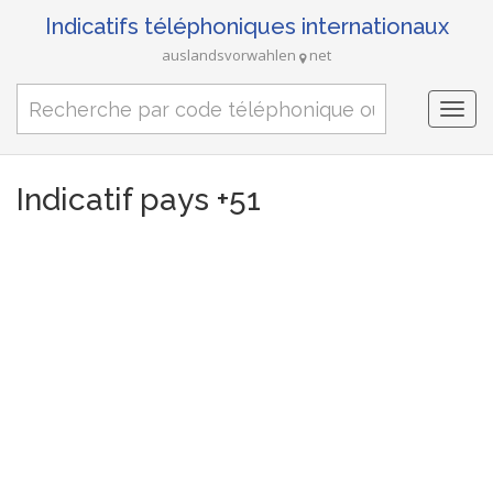
Indicatifs téléphoniques internationaux
auslandsvorwahlen
net
Togg
navi
Indicatif pays +51