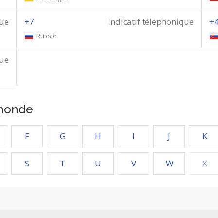
que
+7
Indicatif téléphonique
+
Russie
que
 monde
F
G
H
I
J
K
S
T
U
V
W
X