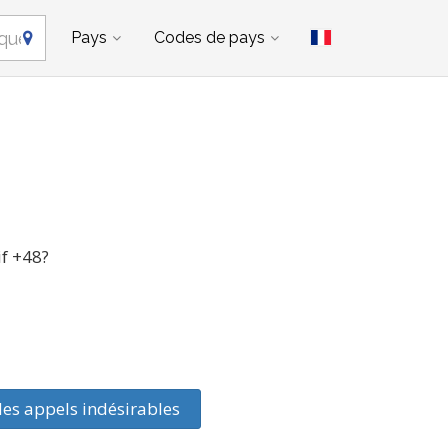
Pays
Codes de pays
if +48?
des appels indésirables