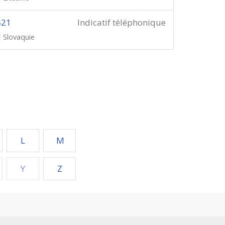
421
Indicatif téléphonique
Slovaquie
L
M
Y
Z