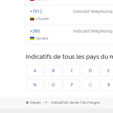
+7012
Indicatif téléphoni
Lituanie
+380
Indicatif téléphoni
Ukraine
Indicatifs de tous les pays du
A
B
C
D
E
N
O
P
Q
R
Départ
P
Indicatif tél. de/de l'/du Pologne