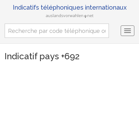
Indicatifs téléphoniques internationaux
auslandsvorwahlen
net
Togg
navi
Indicatif pays +692