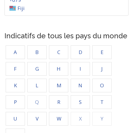
Fiji
Indicatifs de tous les pays du monde
A
B
C
D
E
F
G
H
I
J
K
L
M
N
O
P
Q
R
S
T
U
V
W
X
Y