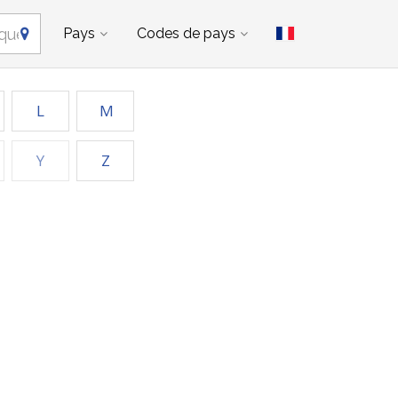
Pays
Codes de pays
L
M
Y
Z