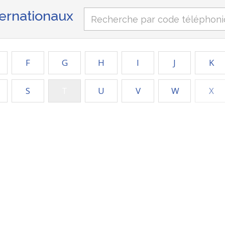
ternationaux
F
G
H
I
J
K
S
T
U
V
W
X