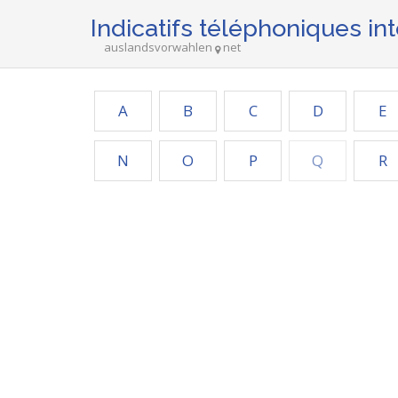
Indicatifs téléphoniques in
auslandsvorwahlen
net
A
B
C
D
E
N
O
P
Q
R