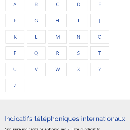
A
B
C
D
E
F
G
H
I
J
K
L
M
N
O
P
Q
R
S
T
U
V
W
X
Y
Z
Indicatifs téléphoniques internationaux
Annuaire indicatifs téléphoniques & liste d'indicatifs