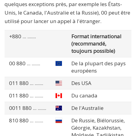
quelques exceptions près, par exemple les États-
Unis, le Canada, l'Australie et la Russie), 00 peut être
utilisé pour lancer un appel à l'étranger.
+880
... .......
Format international
(recommandé,
toujours possible)
00 880
... .......
De la plupart des pays
européens
011 880
... .......
Des USA
011 880
... .......
Du canada
0011 880
... .......
De l'Australie
810 880
... .......
De Russie, Biélorussie,
Géorgie, Kazakhstan,
Moldavie, Tadjikistan,