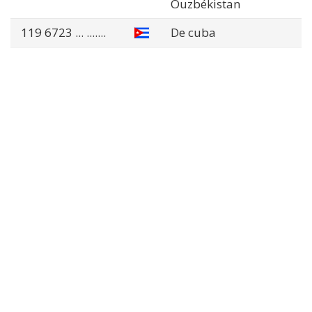
Ouzbékistan
119 6723
... .......
De cuba