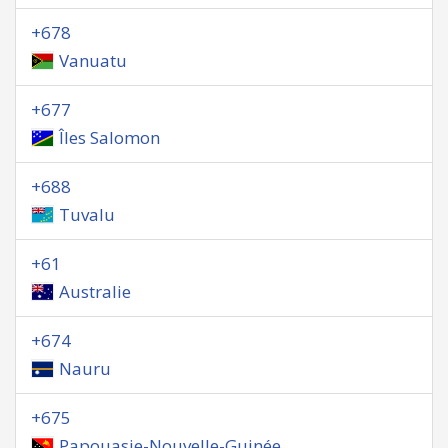
+678
Vanuatu
+677
Îles Salomon
+688
Tuvalu
+61
Australie
+674
Nauru
+675
Papouasie-Nouvelle-Guinée