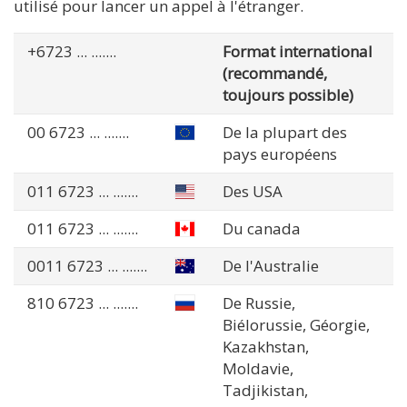
utilisé pour lancer un appel à l'étranger.
+6723
... .......
Format international
(recommandé,
toujours possible)
00 6723
... .......
De la plupart des
pays européens
011 6723
... .......
Des USA
011 6723
... .......
Du canada
0011 6723
... .......
De l'Australie
810 6723
... .......
De Russie,
Biélorussie, Géorgie,
Kazakhstan,
Moldavie,
Tadjikistan,