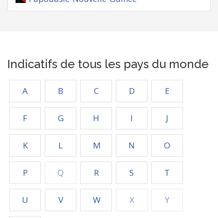
Indicatifs de tous les pays du monde
A
B
C
D
E
F
G
H
I
J
K
L
M
N
O
P
Q
R
S
T
U
V
W
X
Y