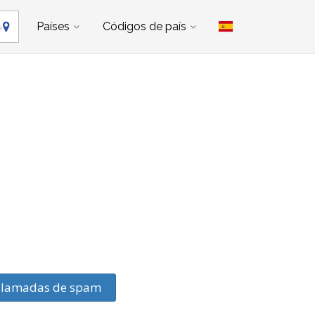
Países
Códigos de país
n
llamadas de spam