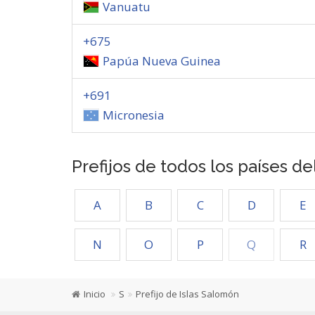
Vanuatu
+675
Papúa Nueva Guinea
+691
Micronesia
Prefijos de todos los países d
A
B
C
D
E
N
O
P
Q
R
Inicio
S
Prefijo de Islas Salomón