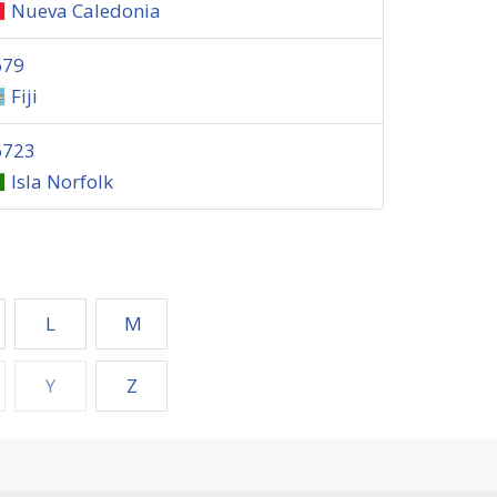
Nueva Caledonia
679
Fiji
6723
Isla Norfolk
L
M
Y
Z