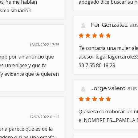
ás. Ya me habían
abogado dice buscar su 
sma situación.
Fer González
au
18/03/2022 17:35
Te contacta una mujer al
sapp por un anuncio que
asesor legal
lagercarole
s un enlace y que te
33 7 55 80 18 28
muy evidente que te quieren
Jorge valero
aus
Quisiera corroborar un n
12/03/2022 01:12
el NOMBRE ES....PAMEL
ana parece que es de la
adero o si es una estafa: