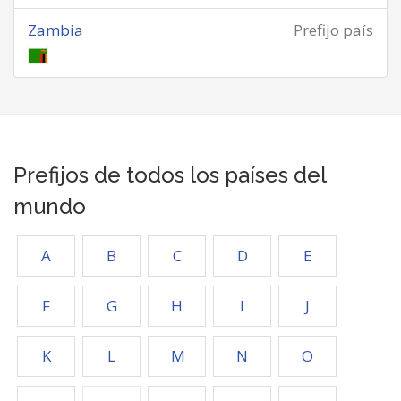
Zambia
Prefijo país
Prefijos de todos los países del
mundo
A
B
C
D
E
F
G
H
I
J
K
L
M
N
O