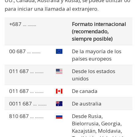
UU., Canadá, Australia y Rusia), se puede utilizar 00
para iniciar una llamada al extranjero.
+687
... .......
Formato internacional
(recomendado,
siempre posible)
00 687
... .......
De la mayoría de los
países europeos
011 687
... .......
Desde los estados
unidos
011 687
... .......
De canada
0011 687
... .......
De australia
810 687
... .......
Desde Rusia,
Bielorrusia, Georgia,
Kazajstán, Moldavia,