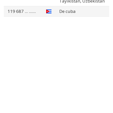
Tayikistán, Uzbekistán
119 687
... .......
De cuba