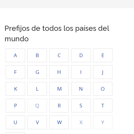
Prefijos de todos los países del
mundo
A
B
C
D
E
F
G
H
I
J
K
L
M
N
O
P
Q
R
S
T
U
V
W
X
Y