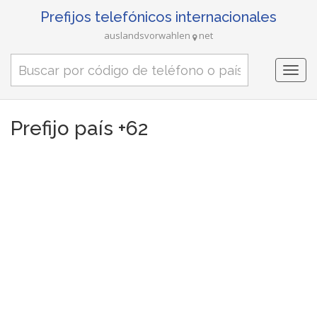
Prefijos telefónicos internacionales
auslandsvorwahlen
net
Togg
navi
Prefijo país +62