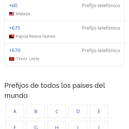
+60
Prefijo telefónico
Malasia
+675
Prefijo telefónico
Papúa Nueva Guinea
+670
Prefijo telefónico
Timor Leste
Prefijos de todos los países del
mundo
A
B
C
D
E
F
G
H
I
J