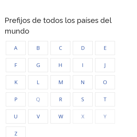
Prefijos de todos los países del
mundo
A
B
C
D
E
F
G
H
I
J
K
L
M
N
O
P
Q
R
S
T
U
V
W
X
Y
Z