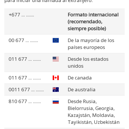
para iniciar una llamada al extranjero.
+677
... .......
Formato internacional
(recomendado,
siempre posible)
00 677
... .......
De la mayoría de los
países europeos
011 677
... .......
Desde los estados
unidos
011 677
... .......
De canada
0011 677
... .......
De australia
810 677
... .......
Desde Rusia,
Bielorrusia, Georgia,
Kazajstán, Moldavia,
Tayikistán, Uzbekistán