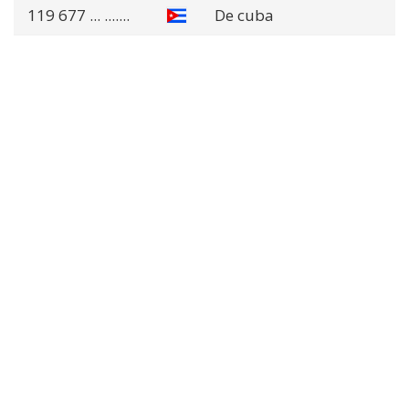
119 677
... .......
De cuba