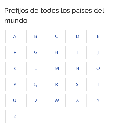
Prefijos de todos los países del
mundo
A
B
C
D
E
F
G
H
I
J
K
L
M
N
O
P
Q
R
S
T
U
V
W
X
Y
Z