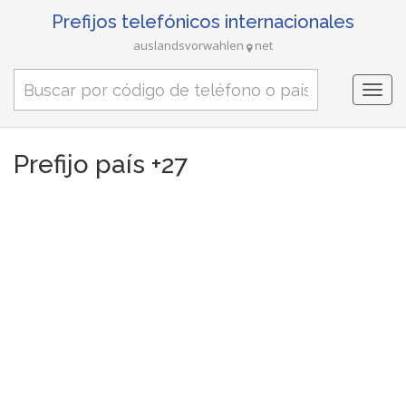
Prefijos telefónicos internacionales
auslandsvorwahlen
net
Togg
navi
Prefijo país +27