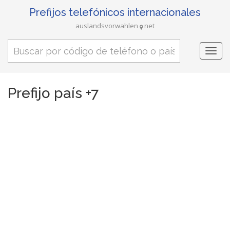
Prefijos telefónicos internacionales
auslandsvorwahlen
net
Togg
navi
Prefijo país +7