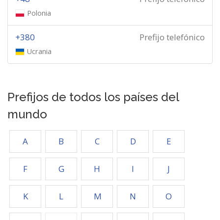
Polonia
+380
Prefijo telefónico
Ucrania
Prefijos de todos los países del
mundo
A
B
C
D
E
F
G
H
I
J
K
L
M
N
O