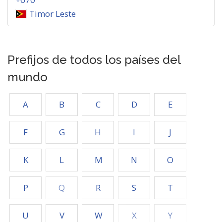
Timor Leste
Prefijos de todos los países del
mundo
A
B
C
D
E
F
G
H
I
J
K
L
M
N
O
P
Q
R
S
T
U
V
W
X
Y