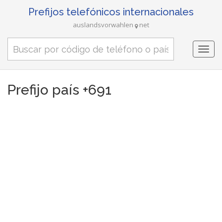
Prefijos telefónicos internacionales
auslandsvorwahlen
net
Togg
navi
Prefijo país +691