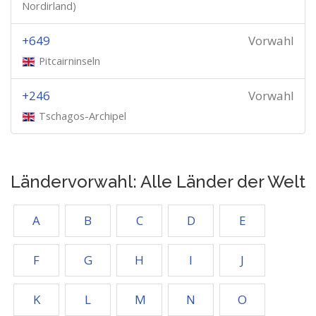
Nordirland)
+649
Vorwahl
Pitcairninseln
+246
Vorwahl
Tschagos-Archipel
Ländervorwahl: Alle Länder der Welt
A
B
C
D
E
F
G
H
I
J
K
L
M
N
O