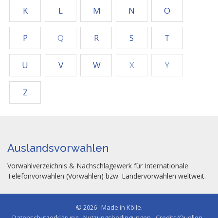
K
L
M
N
O
P
Q
R
S
T
U
V
W
X
Y
Z
Auslandsvorwahlen
Vorwahlverzeichnis & Nachschlagewerk für Internationale
Telefonvorwahlen (Vorwahlen) bzw. Ländervorwahlen weltweit.
© 2026 · Made in Kölle.
Datenschutzerklärung - Nutzungsbedingungen - Credits/Quellen -