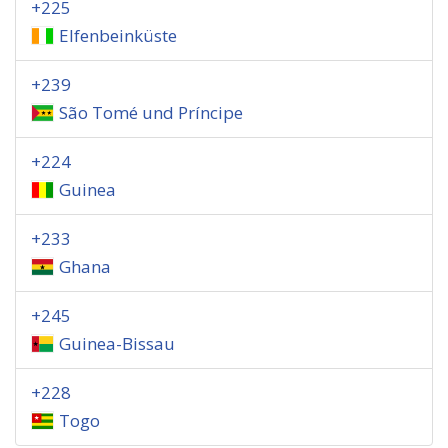
+225
Elfenbeinküste
+239
São Tomé und Príncipe
+224
Guinea
+233
Ghana
+245
Guinea-Bissau
+228
Togo