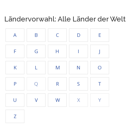
Ländervorwahl: Alle Länder der Welt
A
B
C
D
E
F
G
H
I
J
K
L
M
N
O
P
Q
R
S
T
U
V
W
X
Y
Z