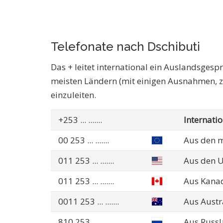
Telefonate nach Dschibuti
Das + leitet international ein Auslandsgespr
meisten Ländern (mit einigen Ausnahmen, z
einzuleiten.
+253
... .......
Internati
00 253
... .......
Aus den m
011 253
... .......
Aus den 
011 253
... .......
Aus Kana
0011 253
... .......
Aus Austr
810 253
... .......
Aus Russl