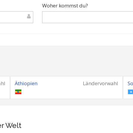
Woher kommst du?
hl
Äthiopien
Ländervorwahl
S
er Welt