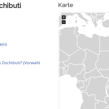
Karte
chibuti
+
−
e(n)
 Dschibuti? (Vorwahl