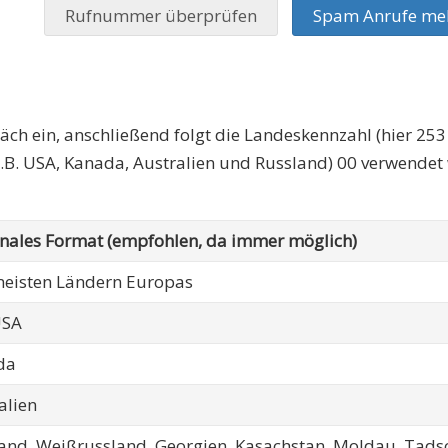
Rufnummer überprüfen
Spam Anrufe me
äch ein, anschließend folgt die Landeskennzahl (hier 253 
.B. USA, Kanada, Australien und Russland) 00 verwendet
onales Format (empfohlen, da immer möglich)
eisten Ländern Europas
USA
da
alien
and, Weißrussland, Georgien, Kasachstan, Moldau, Tadsc