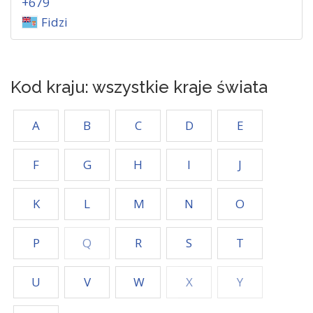
+679
Fidzi
Kod kraju: wszystkie kraje świata
A
B
C
D
E
F
G
H
I
J
K
L
M
N
O
P
Q
R
S
T
U
V
W
X
Y