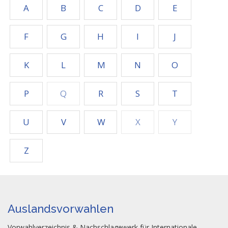
A
B
C
D
E
F
G
H
I
J
K
L
M
N
O
P
Q
R
S
T
U
V
W
X
Y
Z
Auslandsvorwahlen
Vorwahlverzeichnis & Nachschlagewerk für Internationale