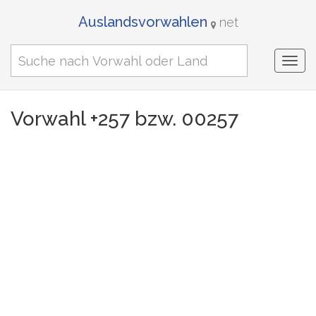
Auslandsvorwahlen
net
Togg
navi
Vorwahl +257 bzw. 00257