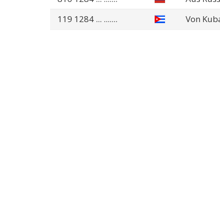
119 1284
... .......
Von Kub