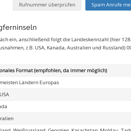
Rufnummer überprüfen
Spam Anrufe me
gferninseln
äch ein, anschließend folgt die Landeskennzahl (hier 1284 
Ausnahmen, z.B. USA, Kanada, Australien und Russland) 
ionales Format (empfohlen, da immer möglich)
 meisten Ländern Europas
 USA
ada
ralien
land, Weißrussland, Georgien, Kasachstan, Moldau, Tads