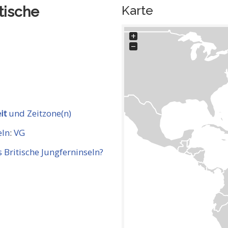
Karte
itische
+
−
it
und Zeitzone(n)
eln
:
VG
 Britische Jungferninseln?