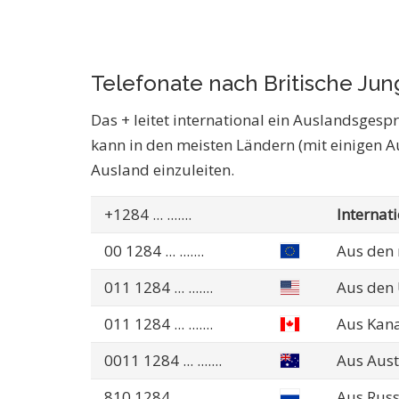
Telefonate nach Britische Jun
Das + leitet international ein Auslandsgespr
kann in den meisten Ländern (mit einigen 
Ausland einzuleiten.
+1284
... .......
Internat
00 1284
... .......
Aus den
011 1284
... .......
Aus den
011 1284
... .......
Aus Kan
0011 1284
... .......
Aus Aust
810 1284
... .......
Aus Russ