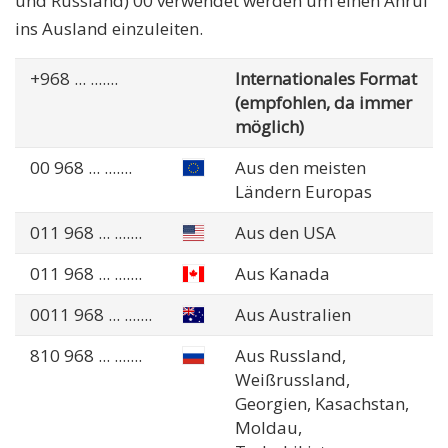
und Russland) 00 verwendet werden um einen Anruf
ins Ausland einzuleiten.
+968
... .......
Internationales Format
(empfohlen, da immer
möglich)
00 968
... .......
Aus den meisten
Ländern Europas
011 968
... .......
Aus den USA
011 968
... .......
Aus Kanada
0011 968
... .......
Aus Australien
810 968
... .......
Aus Russland,
Weißrussland,
Georgien, Kasachstan,
Moldau,