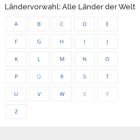
Ländervorwahl: Alle Länder der Welt
A
B
C
D
E
F
G
H
I
J
K
L
M
N
O
P
Q
R
S
T
U
V
W
X
Y
Z