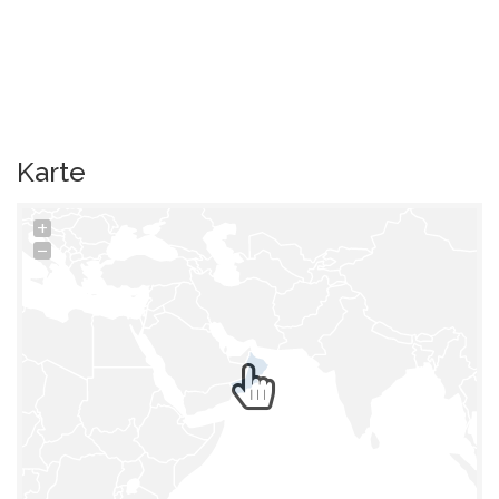
Karte
+
−