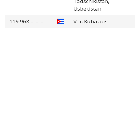
Tadschikistan,
Usbekistan
119 968
... .......
Von Kuba aus