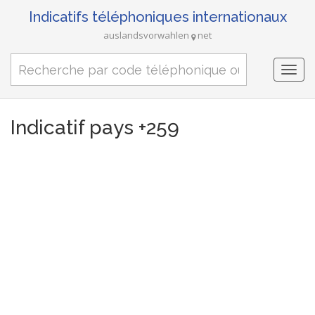
Indicatifs téléphoniques internationaux
auslandsvorwahlen
net
Togg
navi
Indicatif pays +259