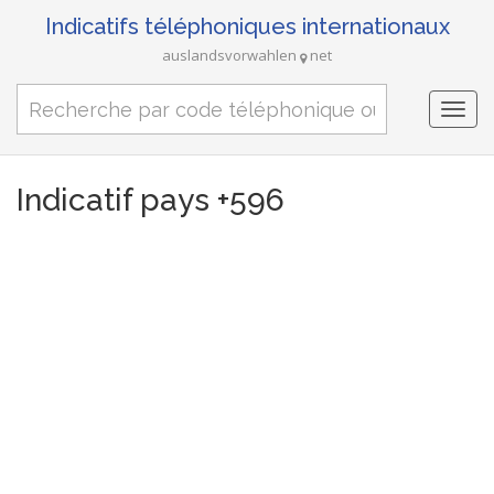
Indicatifs téléphoniques internationaux
auslandsvorwahlen
net
Togg
navi
Indicatif pays +596