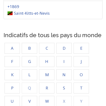
+1869
Saint-Kitts-et-Nevis
Indicatifs de tous les pays du monde
A
B
C
D
E
F
G
H
I
J
K
L
M
N
O
P
Q
R
S
T
U
V
W
X
Y