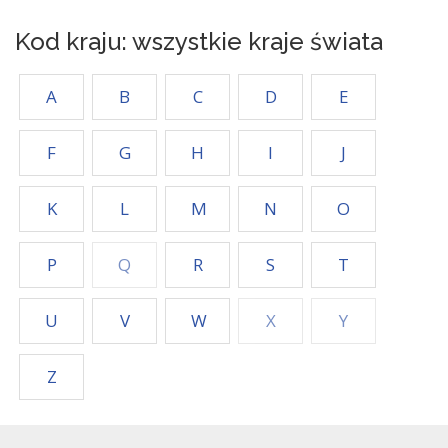
Kod kraju: wszystkie kraje świata
A
B
C
D
E
F
G
H
I
J
K
L
M
N
O
P
Q
R
S
T
U
V
W
X
Y
Z