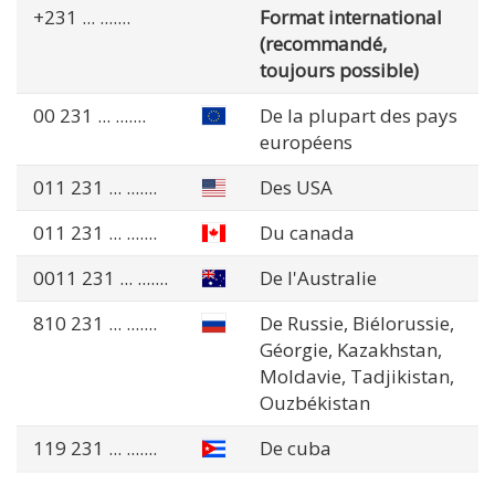
+231
... .......
Format international
(recommandé,
toujours possible)
00 231
... .......
De la plupart des pays
européens
011 231
... .......
Des USA
011 231
... .......
Du canada
0011 231
... .......
De l'Australie
810 231
... .......
De Russie, Biélorussie,
Géorgie, Kazakhstan,
Moldavie, Tadjikistan,
Ouzbékistan
119 231
... .......
De cuba