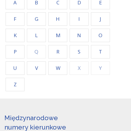
A
B
C
D
E
F
G
H
I
J
K
L
M
N
O
P
Q
R
S
T
U
V
W
X
Y
Z
Międzynarodowe
numery kierunkowe