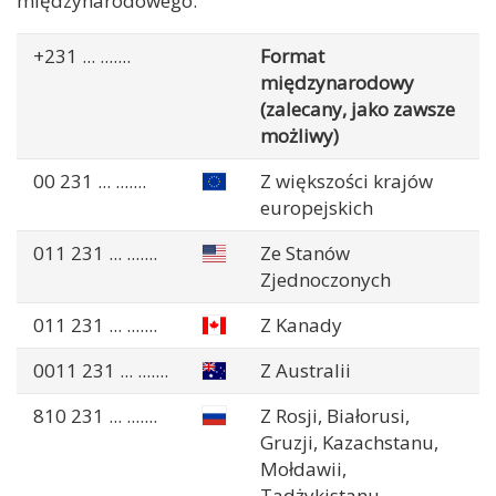
międzynarodowego.
+231
... .......
Format
międzynarodowy
(zalecany, jako zawsze
możliwy)
00 231
... .......
Z większości krajów
europejskich
011 231
... .......
Ze Stanów
Zjednoczonych
011 231
... .......
Z Kanady
0011 231
... .......
Z Australii
810 231
... .......
Z Rosji, Białorusi,
Gruzji, Kazachstanu,
Mołdawii,
Tadżykistanu,