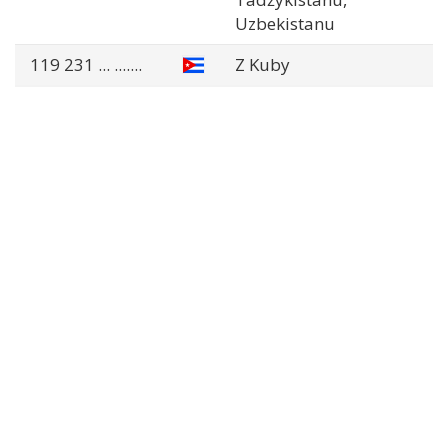
Uzbekistanu
119 231
... .......
Z Kuby