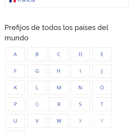
Prefijos de todos los países del
mundo
A
B
C
D
E
F
G
H
I
J
K
L
M
N
O
P
Q
R
S
T
U
V
W
X
Y