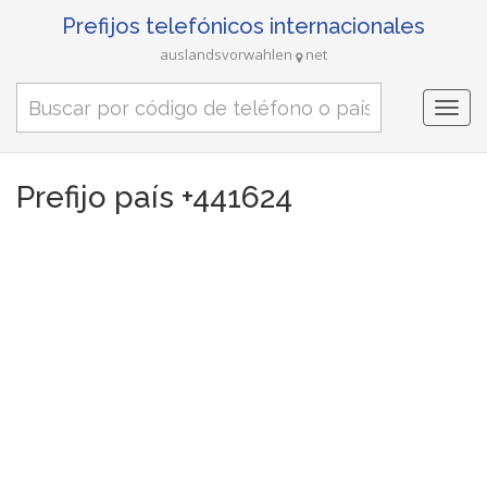
Prefijos telefónicos internacionales
auslandsvorwahlen
net
Togg
navi
Prefijo país +441624