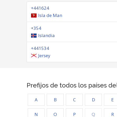
+441624
Isla de Man
+354
Islandia
+441534
Jersey
Prefijos de todos los países d
A
B
C
D
E
N
O
P
Q
R