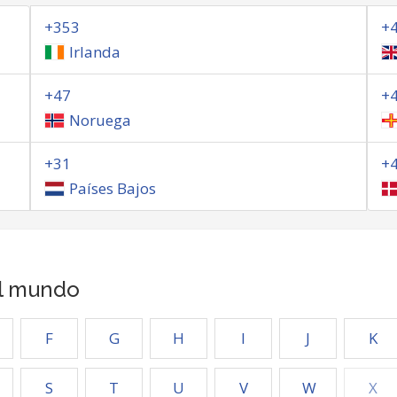
+353
+
Irlanda
+47
+
Noruega
+31
+
Países Bajos
el mundo
F
G
H
I
J
K
S
T
U
V
W
X