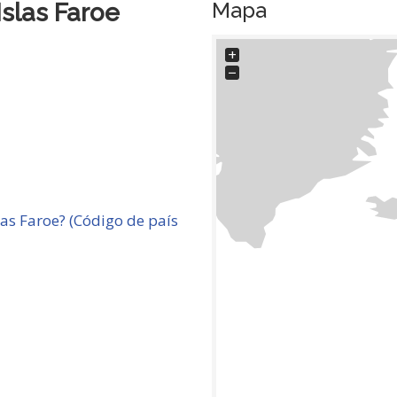
Mapa
Islas Faroe
+
−
as Faroe? (Código de país