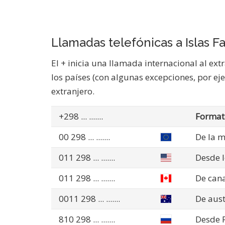
Llamadas telefónicas a Islas F
El + inicia una llamada internacional al ext
los países (con algunas excepciones, por eje
extranjero.
+298
... .......
Formato
00 298
... .......
De la m
011 298
... .......
Desde l
011 298
... .......
De can
0011 298
... .......
De aust
810 298
... .......
Desde R