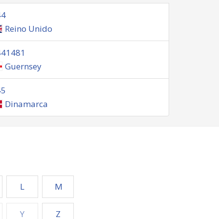
44
Reino Unido
441481
Guernsey
45
Dinamarca
L
M
Y
Z