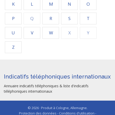
K
L
M
N
O
P
Q
R
S
T
U
V
W
X
Y
Z
Indicatifs téléphoniques internationaux
Annuaire indicatifs téléphoniques & liste d'indicatifs
téléphoniques internationaux
© 2026 · Produit à Cologne, Allemagne.
Protection des données - Conditions d'utilisation -