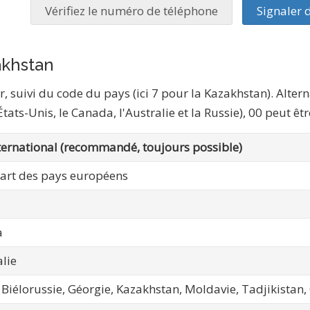
Vérifiez le numéro de téléphone
Signaler 
akhstan
er, suivi du code du pays (ici 7 pour la Kazakhstan). Alte
ts-Unis, le Canada, l'Australie et la Russie), 00 peut êtr
ternational (recommandé, toujours possible)
part des pays européens
a
alie
 Biélorussie, Géorgie, Kazakhstan, Moldavie, Tadjikistan