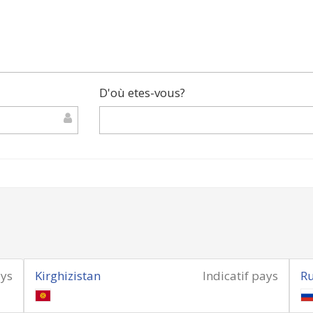
D'où etes-vous?
ays
Kirghizistan
Indicatif pays
Ru