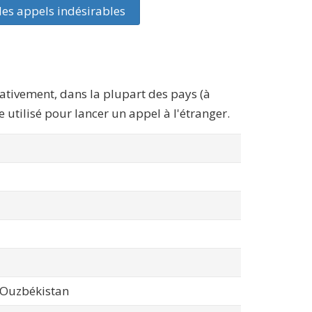
des appels indésirables
rnativement, dans la plupart des pays (à
e utilisé pour lancer un appel à l'étranger.
, Ouzbékistan