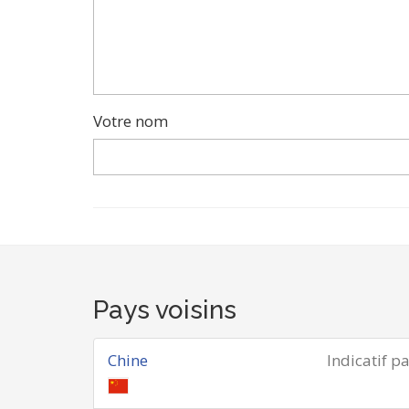
Votre nom
Pays voisins
Chine
Indicatif p