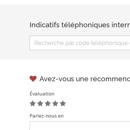
Indicatifs téléphoniques inter
Avez-vous une recommenda
Évaluation
Parlez-nous en