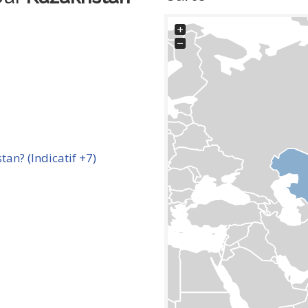
+
−
an? (Indicatif +7)