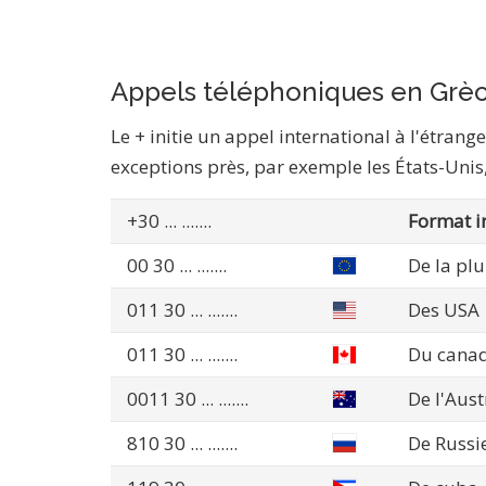
Appels téléphoniques en Grè
Le + initie un appel international à l'étran
exceptions près, par exemple les États-Unis, 
+30
... .......
Format i
00 30
... .......
De la pl
011 30
... .......
Des USA
011 30
... .......
Du cana
0011 30
... .......
De l'Aust
810 30
... .......
De Russie