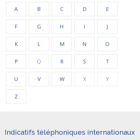
A
B
C
D
E
F
G
H
I
J
K
L
M
N
O
P
Q
R
S
T
U
V
W
X
Y
Z
Indicatifs téléphoniques internationaux