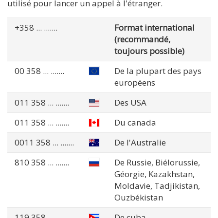
utilisé pour lancer un appel à l'étranger.
+358
... .......
Format international
(recommandé,
toujours possible)
00 358
... .......
De la plupart des pays
européens
011 358
... .......
Des USA
011 358
... .......
Du canada
0011 358
... .......
De l'Australie
810 358
... .......
De Russie, Biélorussie,
Géorgie, Kazakhstan,
Moldavie, Tadjikistan,
Ouzbékistan
119 358
... .......
De cuba