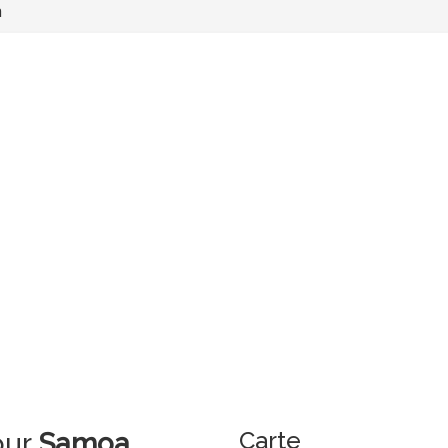
a
Carte
our
Samoa