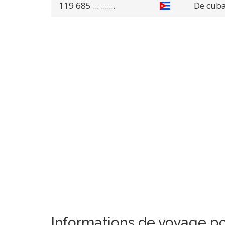
119 685
... .......
De cub
Informations de voyage p