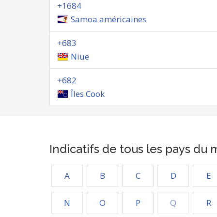
+1684
Samoa américaines
+683
Niue
+682
Îles Cook
Indicatifs de tous les pays du
A
B
C
D
E
N
O
P
Q
R