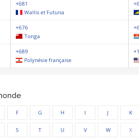
+681
+
Wallis et Futuna
+676
+
Tonga
+689
+
Polynésie française
 monde
F
G
H
I
J
K
S
T
U
V
W
X