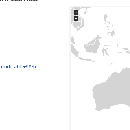
+
−
Indicatif +685)