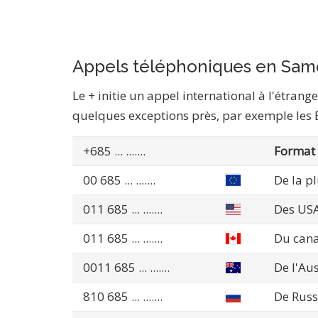
Appels téléphoniques en Sam
Le + initie un appel international à l'étran
quelques exceptions près, par exemple les Éta
+685
... .......
Format 
00 685
... .......
De la p
011 685
... .......
Des US
011 685
... .......
Du can
0011 685
... .......
De l'Aus
810 685
... .......
De Russ