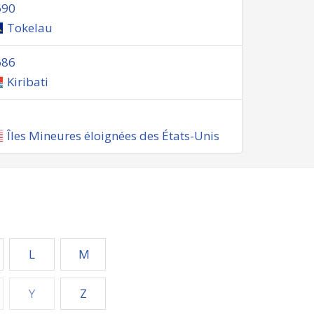
690
Tokelau
686
Kiribati
1
Îles Mineures éloignées des États-Unis
L
M
Y
Z