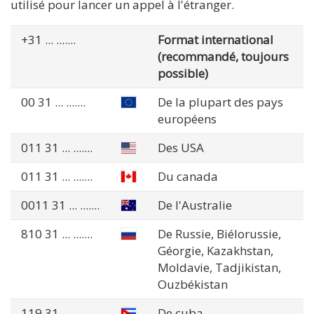
utilisé pour lancer un appel à l'étranger.
+31
... .......
Format international
(recommandé, toujours
possible)
00 31
... .......
De la plupart des pays
européens
011 31
... .......
Des USA
011 31
... .......
Du canada
0011 31
... .......
De l'Australie
810 31
... .......
De Russie, Biélorussie,
Géorgie, Kazakhstan,
Moldavie, Tadjikistan,
Ouzbékistan
119 31
... .......
De cuba