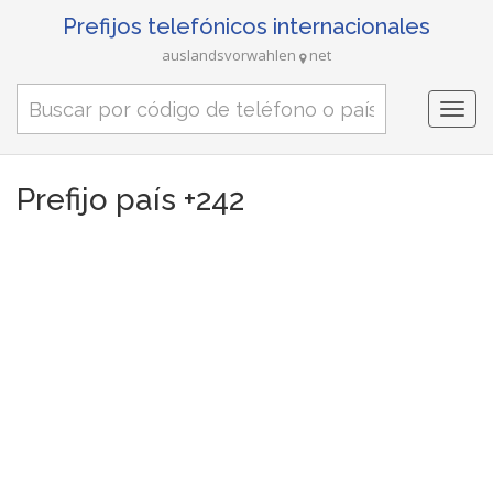
Prefijos telefónicos internacionales
auslandsvorwahlen
net
Togg
navi
Prefijo país +242