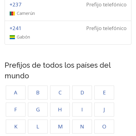
+237
Prefijo telefónico
Camerún
+241
Prefijo telefónico
Gabón
Prefijos de todos los países del
mundo
A
B
C
D
E
F
G
H
I
J
K
L
M
N
O