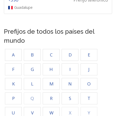
Guadalupe
Prefijos de todos los países del
mundo
A
B
C
D
E
F
G
H
I
J
K
L
M
N
O
P
Q
R
S
T
U
V
W
X
Y