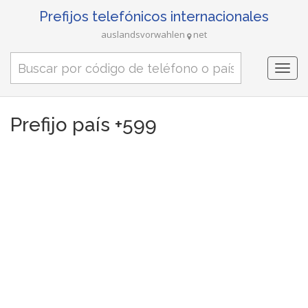
Prefijos telefónicos internacionales
auslandsvorwahlen
net
Togg
navi
Prefijo país +599