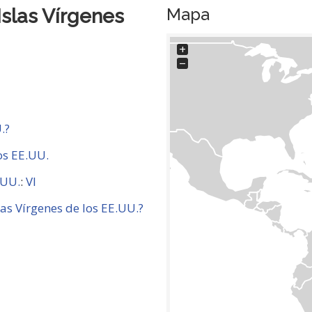
Mapa
Islas Vírgenes
+
−
.?
los EE.UU.
.UU.
:
VI
as Vírgenes de los EE.UU.?