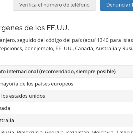
Verifica el número de teléfono
Denunciar 
írgenes de los EE.UU.
ranjero, seguido del código del país (aquí 1340 para Isla
epciones, por ejemplo, EE. UU., Canadá, Australia y Rusia
to internacional (recomendado, siempre posible)
 mayoría de los países europeos
 los estados unidos
nada
tralia
Rusia, Bielorrusia, Georgia, Kazajstán, Moldavia, Tayiki