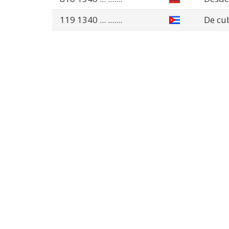
119 1340
... .......
De cu