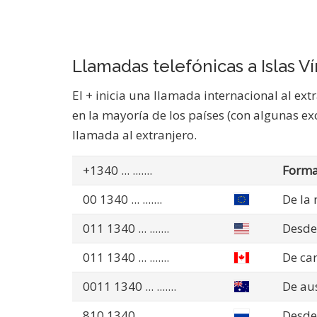
Llamadas telefónicas a Islas V
El + inicia una llamada internacional al ext
en la mayoría de los países (con algunas exc
llamada al extranjero.
+1340
... .......
Forma
00 1340
... .......
De la
011 1340
... .......
Desde
011 1340
... .......
De ca
0011 1340
... .......
De aus
810 1340
... .......
Desde 