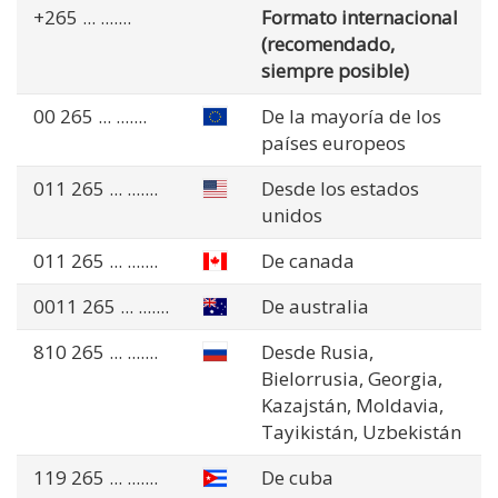
+265
... .......
Formato internacional
(recomendado,
siempre posible)
00 265
... .......
De la mayoría de los
países europeos
011 265
... .......
Desde los estados
unidos
011 265
... .......
De canada
0011 265
... .......
De australia
810 265
... .......
Desde Rusia,
Bielorrusia, Georgia,
Kazajstán, Moldavia,
Tayikistán, Uzbekistán
119 265
... .......
De cuba