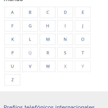
A
B
C
D
E
F
G
H
I
J
K
L
M
N
O
P
Q
R
S
T
U
V
W
X
Y
Z
Prefijos telefónicos internacionales